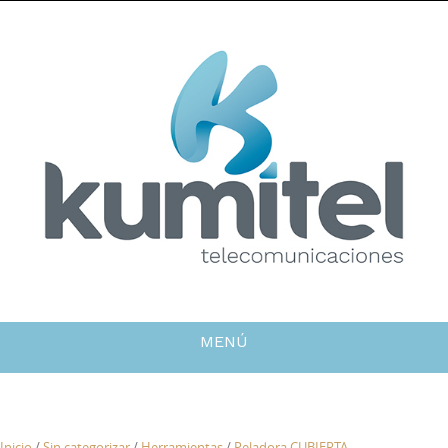
MENÚ
Inicio
/
Sin categorizar
/
Herramientas
/
Peladora CUBIERTA