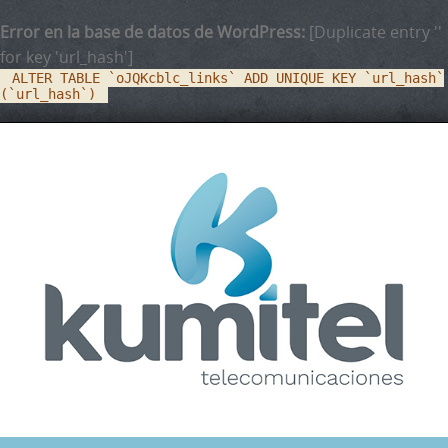
Error en la base de datos de WordPress:
[Duplicate entry ''
for key 'url_hash']
ALTER TABLE `oJQKcblc_links` ADD UNIQUE KEY `url_hash`
(`url_hash`)