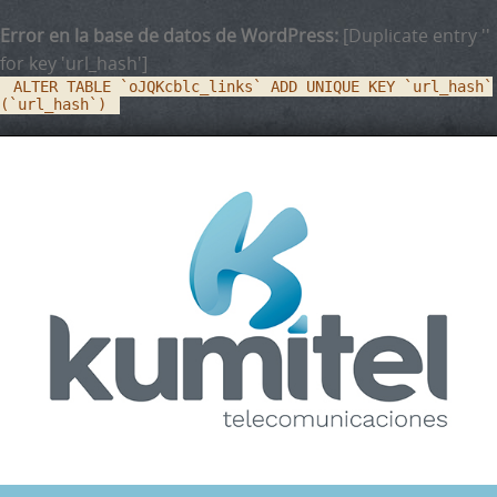
Error en la base de datos de WordPress:
[Duplicate entry ''
for key 'url_hash']
ALTER TABLE `oJQKcblc_links` ADD UNIQUE KEY `url_hash`
(`url_hash`)