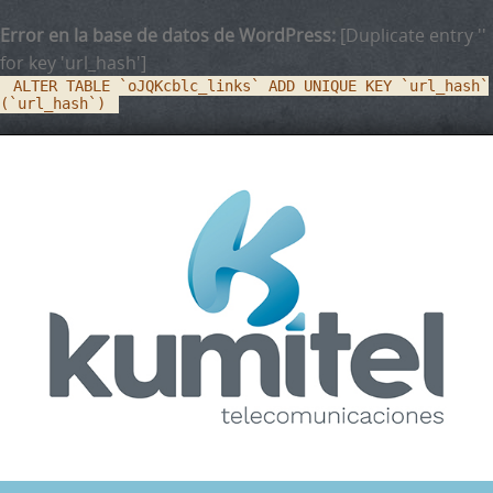
Error en la base de datos de WordPress:
[Duplicate entry ''
for key 'url_hash']
ALTER TABLE `oJQKcblc_links` ADD UNIQUE KEY `url_hash`
(`url_hash`)