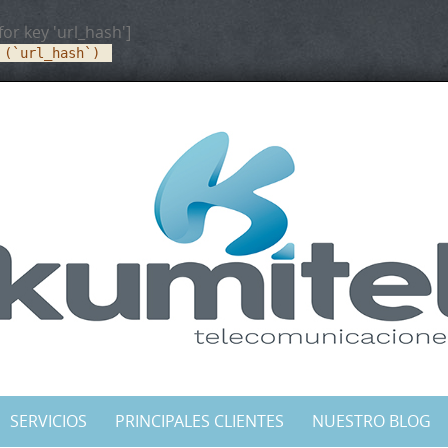
for key 'url_hash']
 (`url_hash`)
SERVICIOS
PRINCIPALES CLIENTES
NUESTRO BLOG