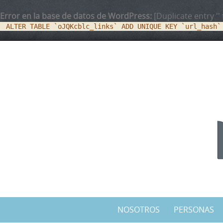
Error en la base de datos de WordPress:
[Duplicate entry '' 
ALTER TABLE `oJQKcblc_links` ADD UNIQUE KEY `url_hash`
NOSOTROS
PERSONAS