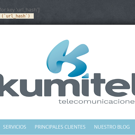
for key 'url_hash']
 (`url_hash`)
SERVICIOS
PRINCIPALES CLIENTES
NUESTRO BLOG