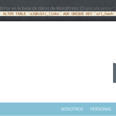
Error en la base de datos de WordPress:
[Duplicate entry '' 
ALTER TABLE `oJQKcblc_links` ADD UNIQUE KEY `url_hash`
NOSOTROS
PERSONAS